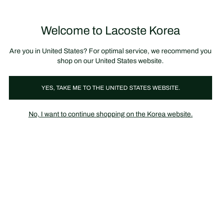
정
보
미리 만나는 FW26 + 최대 10% 포인트할인
SS26 시즌오프 세일
배
너
제
품
Welcome to Lacoste Korea
장
0
이
바
미
구
지
니
갤
가
Are you in United States? For optimal service, we recommend you
러
기
리
shop on our United States website.
YES, TAKE ME TO THE UNITED STATES WEBSITE.
No, I want to continue shopping on the Korea website.