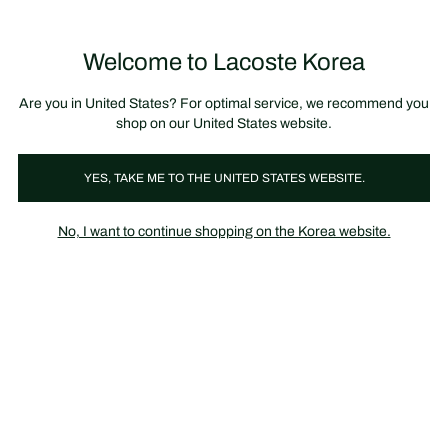
정
보
미리 만나는 FW26 + 최대 10% 포인트할인
SS26 시즌오프 세일
배
너
제
품
Welcome to Lacoste Korea
장
0
이
바
미
구
지
니
갤
가
Are you in United States? For optimal service, we recommend you
러
기
리
shop on our United States website.
YES, TAKE ME TO THE UNITED STATES WEBSITE.
No, I want to continue shopping on the Korea website.