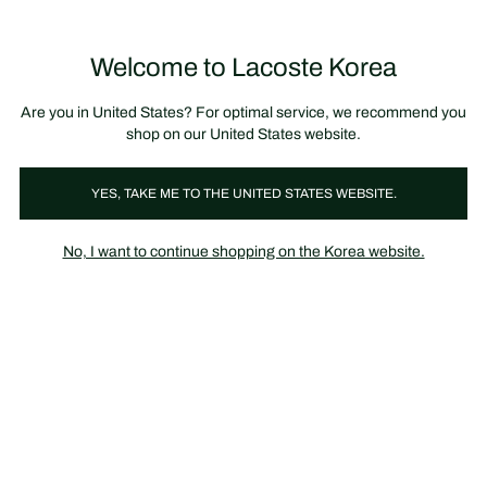
정
보
미리 만나는 FW26 + 최대 10% 포인트할인
SS26 시즌오프 세일
배
너
제
품
Welcome to Lacoste Korea
장
0
이
바
미
구
지
니
갤
가
Are you in United States? For optimal service, we recommend you
러
기
리
shop on our United States website.
YES, TAKE ME TO THE UNITED STATES WEBSITE.
No, I want to continue shopping on the Korea website.