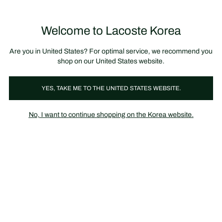
정
보
미리 만나는 FW26 + 최대 10% 포인트할인
SS26 시즌오프 세일
배
너
제
품
Welcome to Lacoste Korea
장
0
이
바
미
구
지
니
갤
가
Are you in United States? For optimal service, we recommend you
러
기
리
shop on our United States website.
YES, TAKE ME TO THE UNITED STATES WEBSITE.
No, I want to continue shopping on the Korea website.