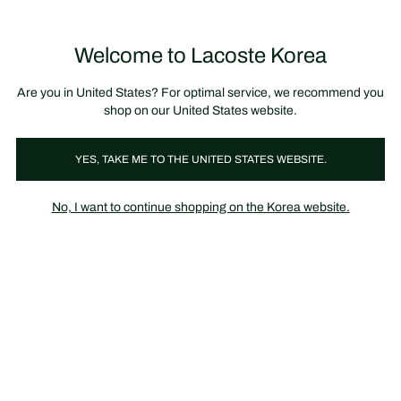
정
보
미리 만나는 FW26 + 최대 10% 포인트할인
SS26 시즌오프 세일
배
너
제
품
Welcome to Lacoste Korea
장
0
이
바
미
구
지
니
갤
가
Are you in United States? For optimal service, we recommend you
러
기
리
shop on our United States website.
YES, TAKE ME TO THE UNITED STATES WEBSITE.
No, I want to continue shopping on the Korea website.