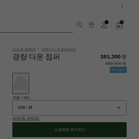
0
장
바
스포츠
구
니
가
스포츠 컬렉션
피트니스 & 트레이닝
기
경량 다운 점퍼
251,300 원
할
할
359,000 원
인
인
후
전
30% 할인
가
원
변
격:
래
형
251,300
가
목
원
격:
록
359,000
원
크림
•
XFJ
036 - M
사이즈 가이드
쇼핑백에 추가하기