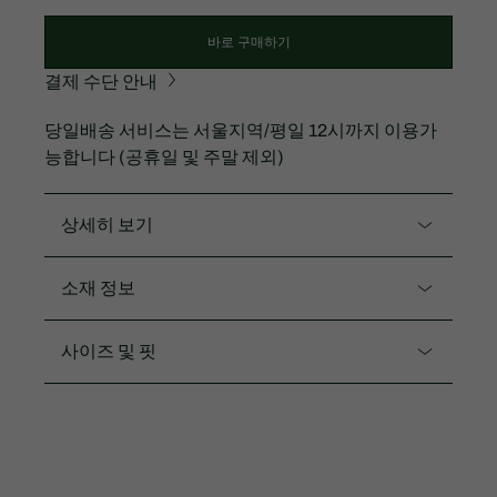
바로 구매하기
결제 수단 안내
당일배송 서비스는 서울지역/평일 12시까지 이용가
능합니다 (공휴일 및 주말 제외)
상세히 보기
제품코드. BF816E-55N
소재 정보
간절기에는 아우터로 겨울에는 이너로 활용하기 좋은
경량 다운 자켓
나일론100%
사이즈 및 핏
다운프루프 가공 된 경량 나일론 소재
핏
레귤러 핏
레귤러 핏
넥라인 시보리 포인트로 보온성 향상
생활 방수 기능
2.5CM 그린 실리콘 크록