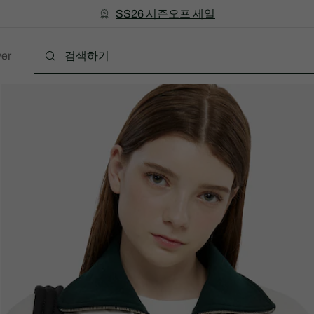
미리 만나는 FW26 + 최대 10% 포인트할인
SS26 시즌오프 세일
er
폴로
의류
신발
액세서리
레더굿