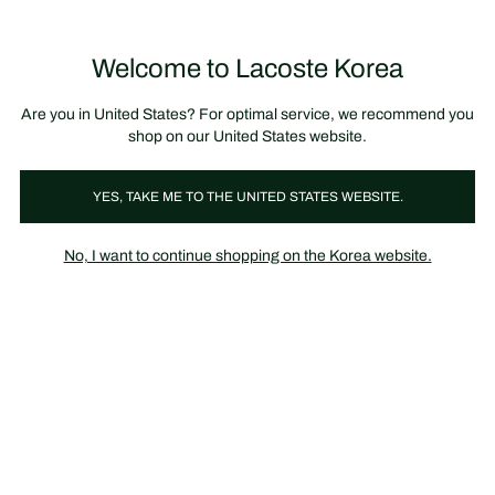
정
보
미리 만나는 FW26 + 최대 10% 포인트할인
SS26 시즌오프 세일
배
너
제
품
Welcome to Lacoste Korea
장
0
이
바
미
구
지
니
갤
가
Are you in United States? For optimal service, we recommend you
러
기
리
shop on our United States website.
YES, TAKE ME TO THE UNITED STATES WEBSITE.
No, I want to continue shopping on the Korea website.