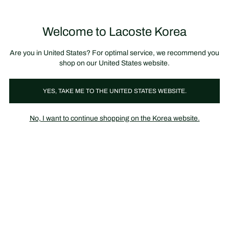
정
보
미리 만나는 FW26 + 최대 10% 포인트할인
SS26 시즌오프 세일
배
너
제
품
Welcome to Lacoste Korea
장
0
이
바
미
구
지
니
갤
가
Are you in United States? For optimal service, we recommend you
러
기
리
shop on our United States website.
YES, TAKE ME TO THE UNITED STATES WEBSITE.
No, I want to continue shopping on the Korea website.