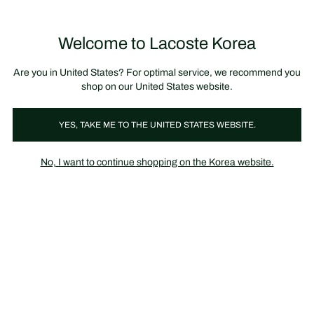
정
보
미리 만나는 FW26 + 최대 10% 포인트할인
SS26 시즌오프 세일
배
너
제
품
Welcome to Lacoste Korea
장
0
이
바
미
구
지
니
갤
가
Are you in United States? For optimal service, we recommend you
러
기
리
shop on our United States website.
YES, TAKE ME TO THE UNITED STATES WEBSITE.
No, I want to continue shopping on the Korea website.