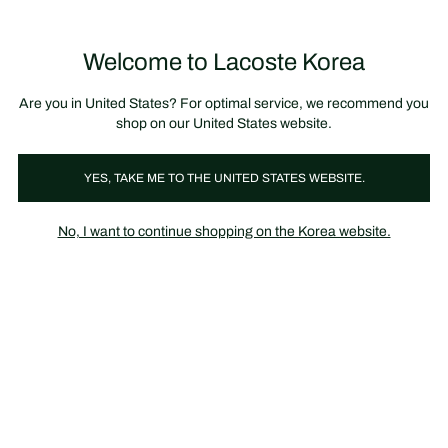
정
보
미리 만나는 FW26 + 최대 10% 포인트할인
SS26 시즌오프 세일
배
너
제
품
Welcome to Lacoste Korea
장
0
이
바
미
구
지
니
갤
가
Are you in United States? For optimal service, we recommend you
러
기
리
shop on our United States website.
YES, TAKE ME TO THE UNITED STATES WEBSITE.
No, I want to continue shopping on the Korea website.