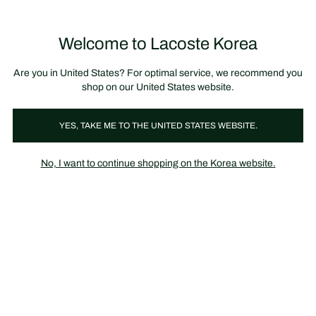
정
보
미리 만나는 FW26 + 최대 10% 포인트할인
SS26 시즌오프 세일
배
너
제
품
Welcome to Lacoste Korea
장
0
이
바
미
구
지
니
갤
가
Are you in United States? For optimal service, we recommend you
러
기
리
shop on our United States website.
YES, TAKE ME TO THE UNITED STATES WEBSITE.
No, I want to continue shopping on the Korea website.