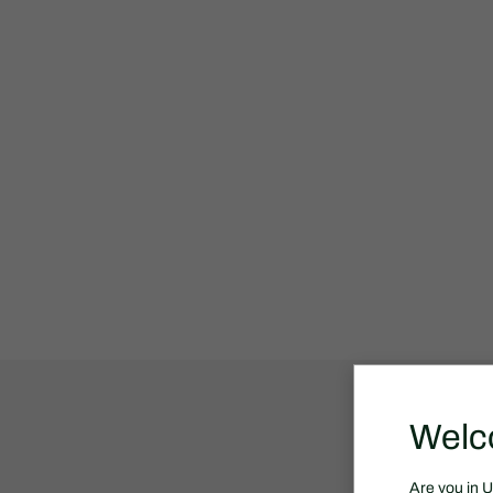
Welc
Are you in 