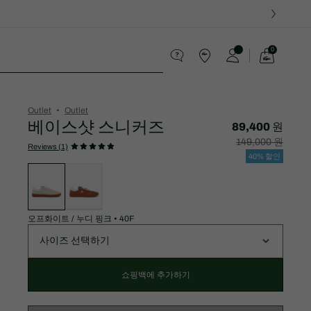
0
장
바
스포츠
구
니
가
Outlet
Outlet
기
베이스샷 스니커즈
89,400 원
할
할
149,000 원
인
인
Reviews (1)
후
전
40% 할인
가
원
변
격:
래
형
89,400
가
목
원
격:
록
149,000
원
오프화이트 / 누디 핑크
•
40F
사이즈 선택하기
쇼핑백에 추가하기