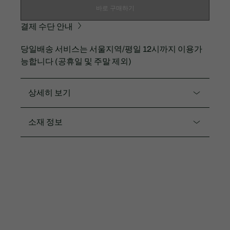
바로 구매하기
결제 수단 안내
당일배송 서비스는 서울지역/평일 12시까지 이용가
능합니다 (공휴일 및 주말 제외)
상세히 보기
제품코드. RZ8008M54N
소재 정보
1996년 런칭되었던 아이코닉 테니스 코트화 Portofino
(포르토피노)를 복각한 헤리티지 모델입니다.
갑피:스웨이드89%폴리우레탄11%/안감:면47%폴리우
레탄28%폴리에스터25%/밑창:고무100%
빈티지한 코트화 BASESHOT
부드러운 스웨이드 누벅 소재로 착화감을 업그레이드
발등을 보호하는 패디드 텅으로 뛰어난 착화감
커플아이템: RZ8010W54N
수입제품
M - FOOTWEAR