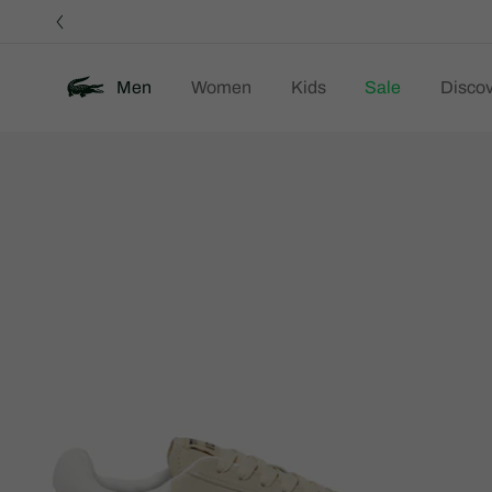
정
보
배
너
Men
Women
Kids
Sale
Discov
제
New
품
이
미
지
갤
러
리