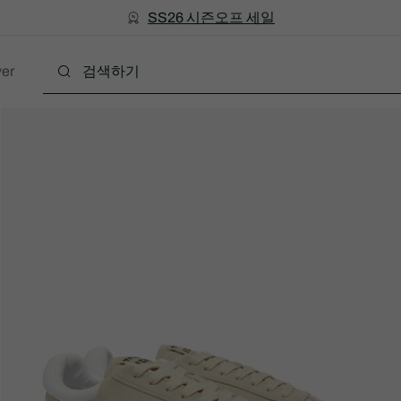
미리 만나는 FW26 + 최대 10% 포인트할인
SS26 시즌오프 세일
er
폴로
의류
신발
액세서리
레더굿