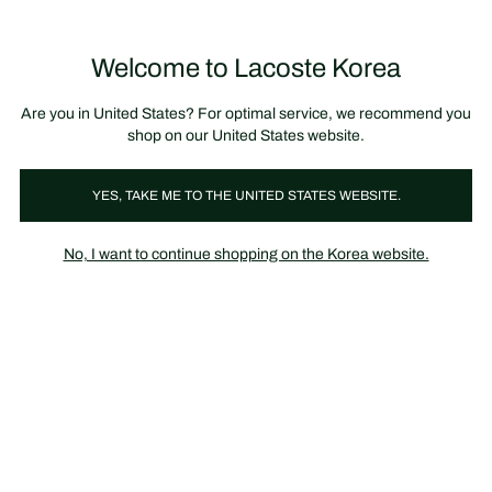
정
보
미리 만나는 FW26 + 최대 10% 포인트할인
SS26 시즌오프 세일
배
너
제
품
Welcome to Lacoste Korea
장
0
이
바
미
구
지
니
갤
가
Are you in United States? For optimal service, we recommend you
러
기
리
shop on our United States website.
YES, TAKE ME TO THE UNITED STATES WEBSITE.
No, I want to continue shopping on the Korea website.