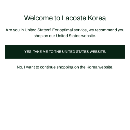
정
보
미리 만나는 FW26 + 최대 10% 포인트할인
SS26 시즌오프 세일
배
너
제
품
Welcome to Lacoste Korea
장
0
이
바
미
구
지
니
갤
가
Are you in United States? For optimal service, we recommend you
러
기
리
shop on our United States website.
YES, TAKE ME TO THE UNITED STATES WEBSITE.
No, I want to continue shopping on the Korea website.