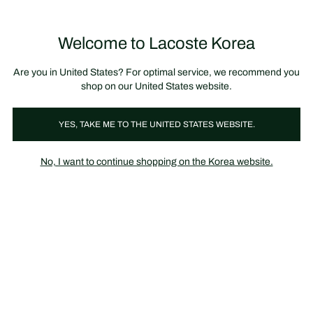
정
보
미리 만나는 FW26 + 최대 10% 포인트할인
SS26 시즌오프 세일
배
너
제
품
Welcome to Lacoste Korea
장
0
이
바
미
구
지
니
갤
가
Are you in United States? For optimal service, we recommend you
러
기
리
shop on our United States website.
YES, TAKE ME TO THE UNITED STATES WEBSITE.
No, I want to continue shopping on the Korea website.