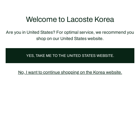
정
보
미리 만나는 FW26 + 최대 10% 포인트할인
SS26 시즌오프 세일
배
너
제
품
Welcome to Lacoste Korea
장
0
이
바
미
구
지
니
갤
가
Are you in United States? For optimal service, we recommend you
러
기
리
shop on our United States website.
YES, TAKE ME TO THE UNITED STATES WEBSITE.
No, I want to continue shopping on the Korea website.