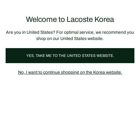
정
보
미리 만나는 FW26 + 최대 10% 포인트할인
SS26 시즌오프 세일
배
너
제
품
Welcome to Lacoste Korea
장
0
이
바
미
구
지
니
갤
가
Are you in United States? For optimal service, we recommend you
러
기
리
shop on our United States website.
YES, TAKE ME TO THE UNITED STATES WEBSITE.
No, I want to continue shopping on the Korea website.