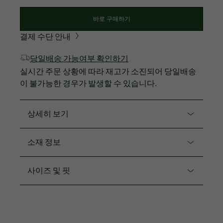
바로 구매하기
결제 수단 안내
당일배송 가능여부 확인하기
실시간 주문 상황에 따라 재고가 소진되어 당일배송
이 불가능한 경우가 발생할 수 있습니다.
상세히 보기
제품코드. AF180E-55G
소재 정보
봄시즌 자켓처럼 활용 가능한 컬러블럭 포인트 가디건
입니다.
면100%
사이즈 및 핏
강연 타입의 코튼 원사를 사용하여 가벼운 착용감
핏
스트라이프와 컬러 배색이 프렌치 감성의 고급스러운
느낌
레귤러 핏
단추 오픈클로징으로 클래식한 느낌