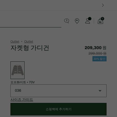
0
장
바
스포츠
구
니
가
Outlet
Outlet
기
자켓형 가디건
209,300 원
할
할
299,000 원
인
인
후
전
30% 할인
가
원
변
격:
래
형
209,300
가
목
원
격:
록
299,000
원
오프화이트
•
70V
036
사이즈 가이드
쇼핑백에 추가하기