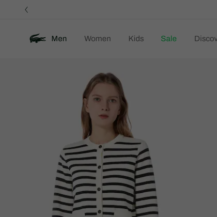
정
보
배
너
Men
Women
Kids
Sale
Discov
제
New
품
이
미
지
갤
러
리