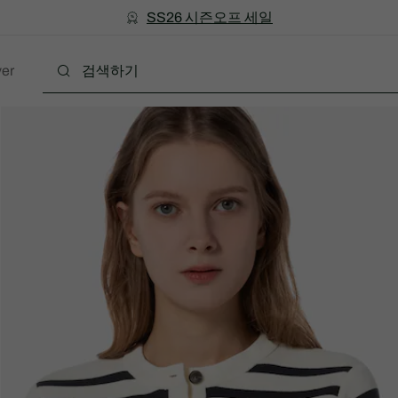
미리 만나는 FW26 + 최대 10% 포인트할인
SS26 시즌오프 세일
er
폴로
의류
신발
액세서리
레더굿