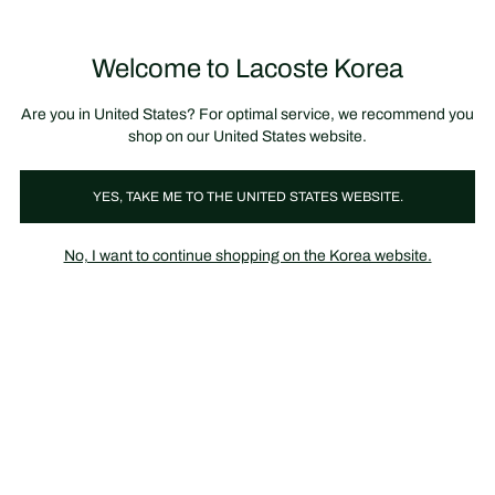
정
보
미리 만나는 FW26 + 최대 10% 포인트할인
SS26 시즌오프 세일
배
너
제
품
Welcome to Lacoste Korea
장
0
이
바
미
구
지
니
갤
가
Are you in United States? For optimal service, we recommend you
러
기
리
shop on our United States website.
YES, TAKE ME TO THE UNITED STATES WEBSITE.
No, I want to continue shopping on the Korea website.