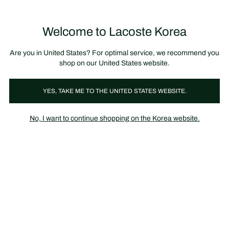
정
보
미리 만나는 FW26 + 최대 10% 포인트할인
SS26 시즌오프 세일
배
너
제
품
Welcome to Lacoste Korea
장
0
이
바
미
구
지
니
갤
가
Are you in United States? For optimal service, we recommend you
러
기
리
shop on our United States website.
YES, TAKE ME TO THE UNITED STATES WEBSITE.
No, I want to continue shopping on the Korea website.