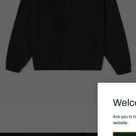
Welc
Are you in 
website.