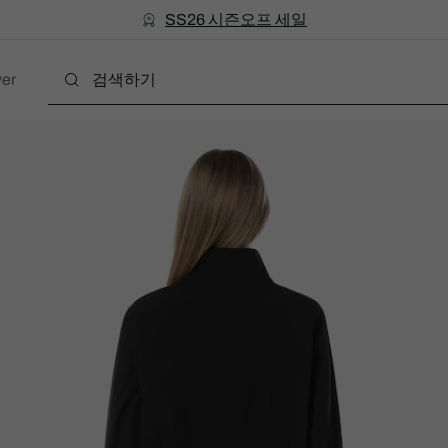
미리 만나는 FW26 + 최대 10% 포인트할인
SS26 시즌오프 세일
er
폴로
의류
신발
액세서리
레더굿