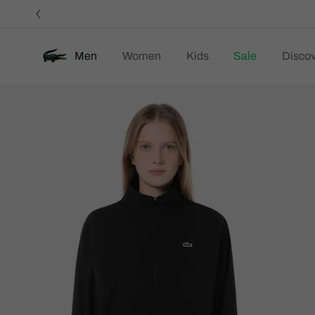
정
보
배
너
Men
Women
Kids
Sale
Discov
제
New
품
이
미
지
갤
러
리