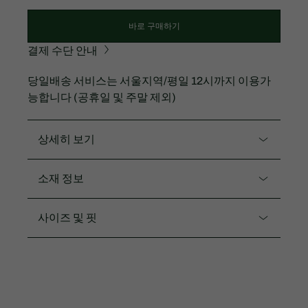
바로 구매하기
결제 수단 안내
당일배송 서비스는 서울지역/평일 12시까지 이용가
능합니다 (공휴일 및 주말 제외)
상세히 보기
제품코드. BH416E-54NF
소재 정보
여유있는 핏의 이중직 소재로 탄탄한 형태감이 돋보이
며 밑단에 스트링 디테일이 있어 다양하게 연출 가능한
나일론89%, 폴리우레탄11%
사이즈 및 핏
제품 입니다.
핏
옆선 지퍼 디테일이 있어 착용이 편리하고 높은 활동
성
레귤러 핏
생활 방수 가능
간편하게 입을 수 있는 제품