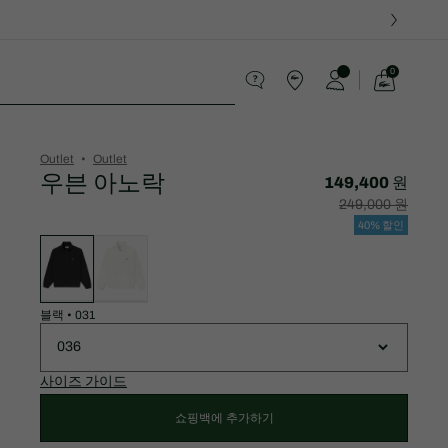
0
장
바
스포츠
구
니
가
Outlet
Outlet
기
우븐 아노락
149,400 원
할
할
249,000 원
인
인
후
전
40% 할인
가
원
변
격:
래
형
149,400
가
목
원
격:
록
249,000
원
블랙
•
031
036
사이즈 가이드
쇼핑백에 추가하기