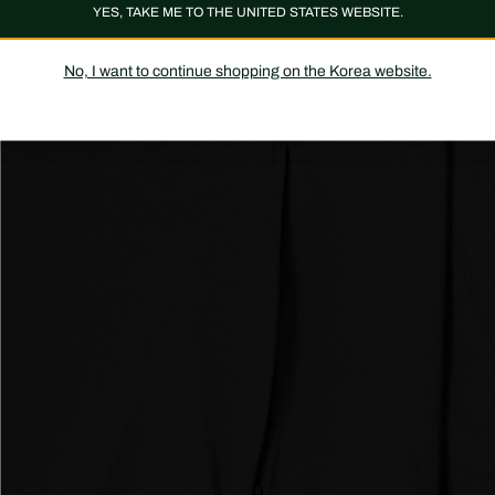
YES, TAKE ME TO THE UNITED STATES WEBSITE.
No, I want to continue shopping on the Korea website.