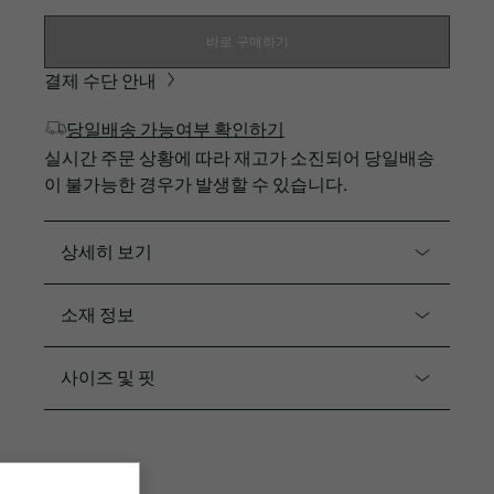
바로 구매하기
결제 수단 안내
당일배송 가능여부 확인하기
실시간 주문 상황에 따라 재고가 소진되어 당일배송
이 불가능한 경우가 발생할 수 있습니다.
상세히 보기
제품코드. FF764E-55G
소재 정보
앞 부분에 턱이 잡혀있는 여유로운 핏의 팬츠입니다.
L99: 면100% / 001, 02S: 면93% 린넨5% 폴리우레탄
사이즈 및 핏
여성스러운 실루엣
2%
톡톡한 느낌의 면, 린넨 소재를 사용
핏
핏이 흐트러지지 않으면서 편하게 착용할 수 있는 디
레귤러 핏
자인
2.5CM 까마유 크록