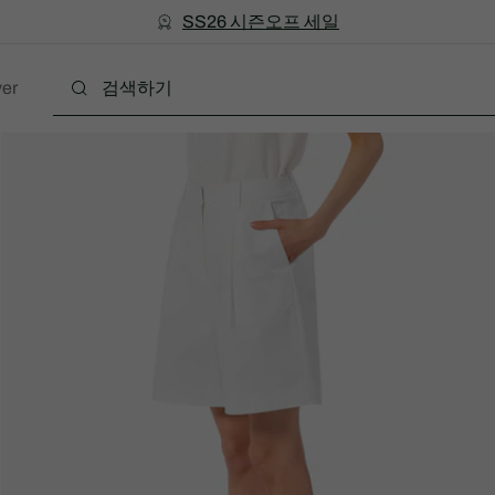
미리 만나는 FW26 + 최대 10% 포인트할인
SS26 시즌오프 세일
er
폴로
의류
신발
액세서리
레더굿