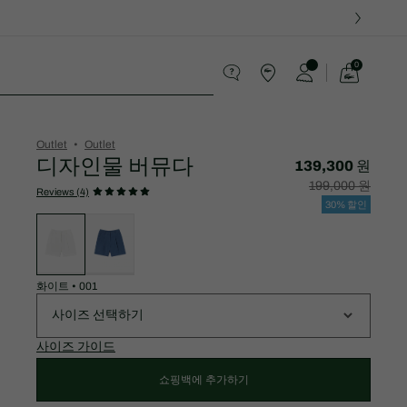
0
장
바
스포츠
구
니
가
Outlet
Outlet
기
디자인물 버뮤다
139,300 원
할
할
199,000 원
인
인
Reviews (4)
후
전
30% 할인
가
원
변
격:
래
형
139,300
가
목
원
격:
록
199,000
원
화이트
•
001
사이즈 선택하기
사이즈 가이드
쇼핑백에 추가하기