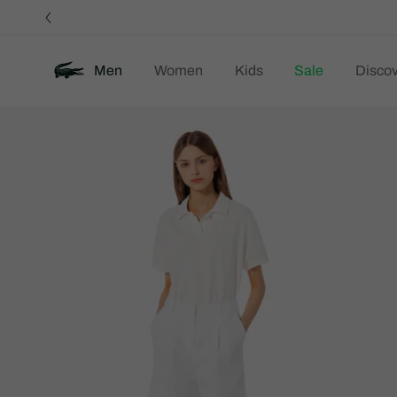
정
보
배
너
Men
Women
Kids
Sale
Discov
제
New
품
이
미
지
갤
러
리