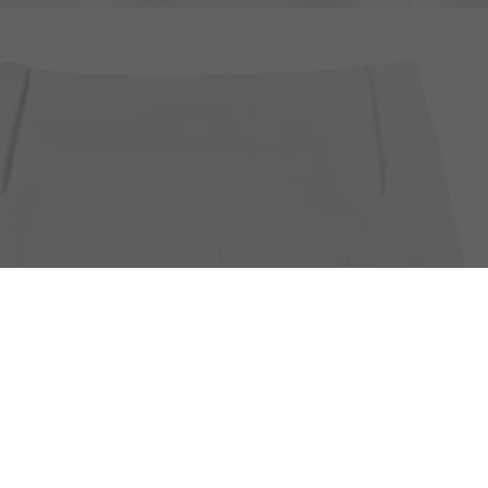
디자인물 버뮤다
무료반품