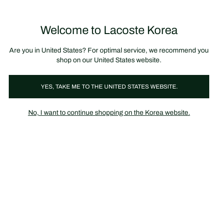
정
보
미리 만나는 FW26 + 최대 10% 포인트할인
SS26 시즌오프 세일
배
너
제
품
Welcome to Lacoste Korea
장
0
이
바
미
구
지
니
갤
가
Are you in United States? For optimal service, we recommend you
러
기
리
shop on our United States website.
YES, TAKE ME TO THE UNITED STATES WEBSITE.
No, I want to continue shopping on the Korea website.