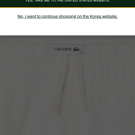
YES, TAKE ME TO THE UNITED STATES WEBSITE.
No, I want to continue shopping on the Korea website.