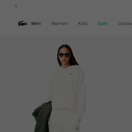
정
보
배
너
Men
Women
Kids
Sale
Discov
제
New
품
이
미
지
갤
러
리