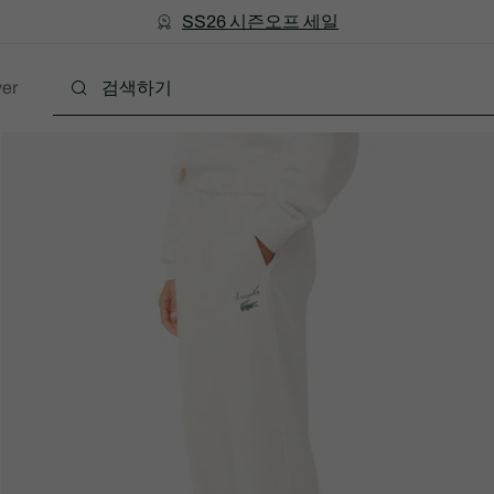
미리 만나는 FW26 + 최대 10% 포인트할인
SS26 시즌오프 세일
er
폴로
의류
신발
액세서리
레더굿