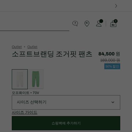
0
장
바
스포츠
구
니
가
Outlet
Outlet
기
소프트브랜딩 조거핏 팬츠
84,500 원
할
할
169,000 원
인
인
후
전
50% 할인
가
원
변
격:
래
형
84,500
가
목
원
격:
록
169,000
원
오프화이트
•
70V
사이즈 선택하기
사이즈 가이드
쇼핑백에 추가하기