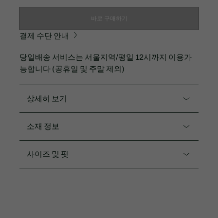
바로 구매하기
결제 수단 안내
당일배송 서비스는 서울지역/평일 12시까지 이용가
능합니다 (공휴일 및 주말 제외)
상세히 보기
제품코드. XF2566-55G
소재 정보
그래픽 포인트 베이직 스웻팬츠입니다.
면83% 폴리에스터17%
사이즈 및 핏
라코스테 아이덴티티 그래픽 포인트
스트레이트핏
핏
코디: SF2649
레귤러 핏
뒤판 포켓 부분 2.5CM 크록
수입 제품
모델정보(TTF): 174CM 36사이즈 착용 / 모델정보