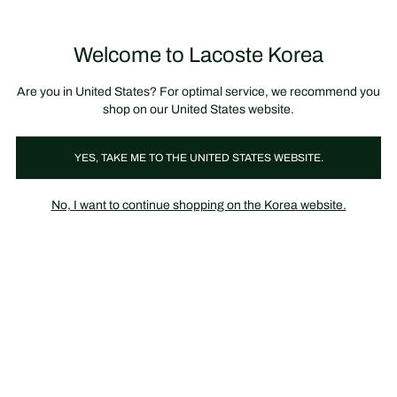
정
보
미리 만나는 FW26 + 최대 10% 포인트할인
SS26 시즌오프 세일
배
너
제
품
Welcome to Lacoste Korea
장
0
이
바
미
구
지
니
갤
가
Are you in United States? For optimal service, we recommend you
러
기
리
shop on our United States website.
YES, TAKE ME TO THE UNITED STATES WEBSITE.
No, I want to continue shopping on the Korea website.