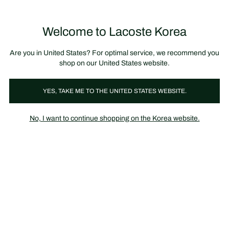
정
보
미리 만나는 FW26 + 최대 10% 포인트할인
SS26 시즌오프 세일
배
너
제
품
Welcome to Lacoste Korea
장
0
이
바
미
구
지
니
갤
가
Are you in United States? For optimal service, we recommend you
러
기
리
shop on our United States website.
YES, TAKE ME TO THE UNITED STATES WEBSITE.
No, I want to continue shopping on the Korea website.