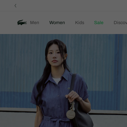
정
보
배
너
Men
Women
Kids
Sale
Discov
제
Ne
품
이
미
지
갤
러
리