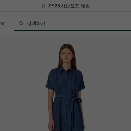
미리 만나는 FW26 + 최대 10% 포인트할인
SS26 시즌오프 세일
er
의류
신발
액세서리
레더굿
스포
w