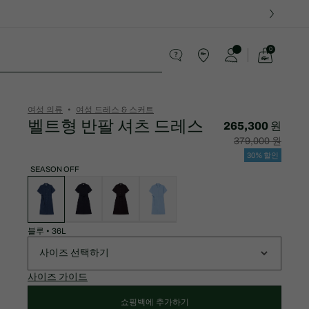
0
장
바
츠
구
니
가
여성 의류
여성 드레스 & 스커트
기
벨트형 반팔 셔츠 드레스
265,300 원
할
할
379,000 원
인
인
후
전
30% 할인
가
원
격:
래
SEASON OFF
265,300
가
변
원
격:
형
379,000
목
원
록
블루
•
36L
사이즈 선택하기
사이즈 가이드
쇼핑백에 추가하기