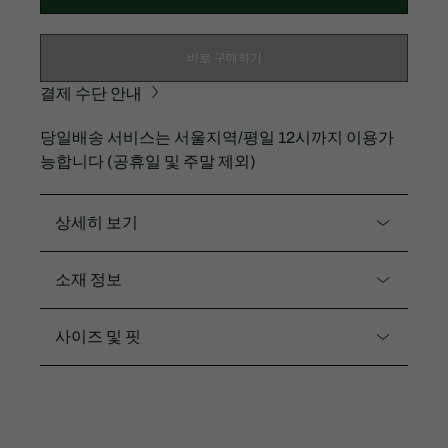
바로 구매하기
결제 수단 안내
당일배송 서비스는 서울지역/평일 12시까지 이용가
능합니다 (공휴일 및 주말 제외)
상세히 보기
제품코드. EF306E-56G
소재 정보
깔끔한 카라 스타일에 플레어지는 드레스로 단정한 룩
또는 캐주얼한 룩으로 스타일링 가능한 셔츠 드레스입
AEY,LFA,HDE: 나일론57% 면38% 폴리우레탄5% /
사이즈 및 핏
니다.
36L: 면100%
핏
시원한 서커원단과 캐주얼한 데님원단 두가지로 제안
여유로운 핏에 제원단 벨트가 더해져 편안하게 또는
레귤러핏
여성스럽게 두가지 무드 연출 가능