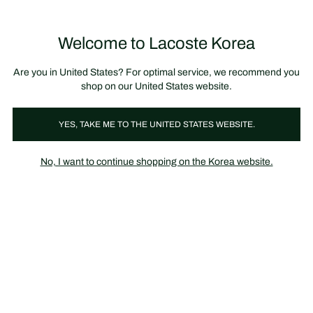
정
보
미리 만나는 FW26 + 최대 10% 포인트할인
SS26 시즌오프 세일
배
너
제
품
Welcome to Lacoste Korea
장
0
이
바
미
구
지
니
갤
가
Are you in United States? For optimal service, we recommend you
러
기
리
shop on our United States website.
YES, TAKE ME TO THE UNITED STATES WEBSITE.
No, I want to continue shopping on the Korea website.