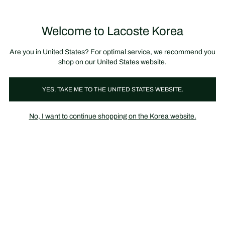
정
보
미리 만나는 FW26 + 최대 10% 포인트할인
SS26 시즌오프 세일
배
너
제
품
Welcome to Lacoste Korea
장
0
이
바
미
구
지
니
갤
가
Are you in United States? For optimal service, we recommend you
러
기
리
shop on our United States website.
YES, TAKE ME TO THE UNITED STATES WEBSITE.
No, I want to continue shopping on the Korea website.