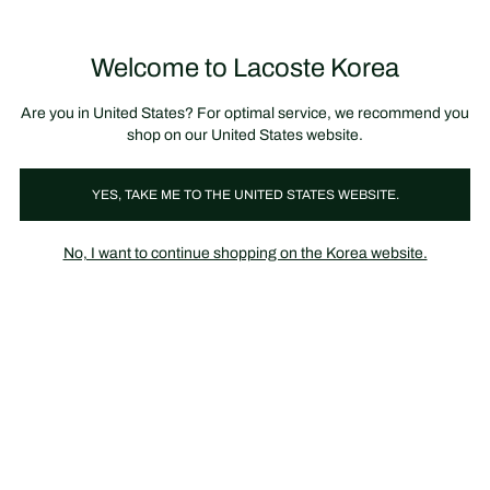
정
보
미리 만나는 FW26 + 최대 10% 포인트할인
SS26 시즌오프 세일
배
너
제
품
Welcome to Lacoste Korea
장
0
이
바
미
구
지
니
갤
가
Are you in United States? For optimal service, we recommend you
러
기
리
shop on our United States website.
YES, TAKE ME TO THE UNITED STATES WEBSITE.
No, I want to continue shopping on the Korea website.