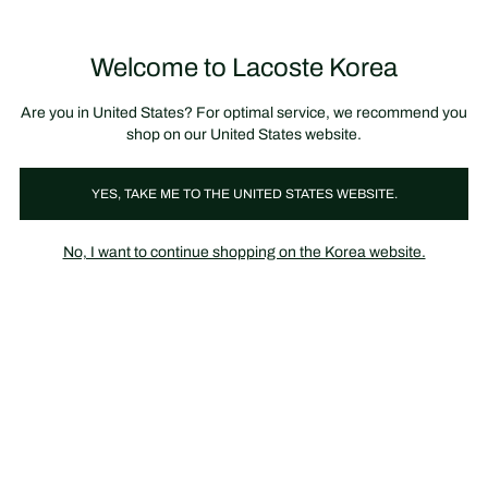
정
보
미리 만나는 FW26 + 최대 10% 포인트할인
SS26 시즌오프 세일
배
너
제
품
Welcome to Lacoste Korea
장
0
이
바
미
구
지
니
갤
가
Are you in United States? For optimal service, we recommend you
러
기
리
shop on our United States website.
YES, TAKE ME TO THE UNITED STATES WEBSITE.
No, I want to continue shopping on the Korea website.