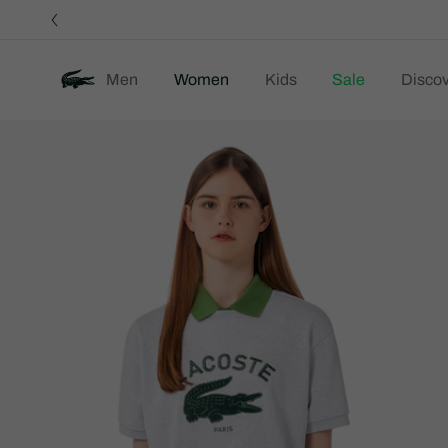
정
보
배
너
Men
Women
Kids
Sale
Discov
제
Ne
품
이
미
지
갤
러
리