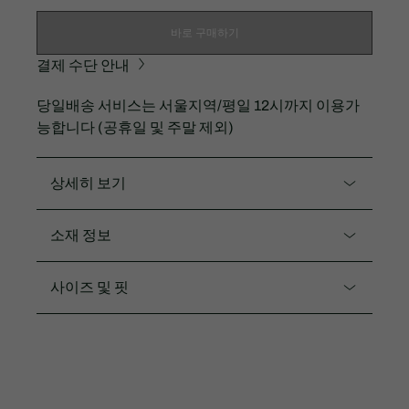
바로 구매하기
결제 수단 안내
당일배송 서비스는 서울지역/평일 12시까지 이용가
능합니다 (공휴일 및 주말 제외)
상세히 보기
제품코드. SF634E-56G
소재 정보
FW 큰 인기를 끌었던 빅크록 스웻셔츠의 여름 버전입니
다.
면64% 나일론34% 폴리우레탄2%
사이즈 및 핏
더 가볍고 얇아진 소재감
핏
아이코닉 빅크록 자수로 포인트
REGULAR
단독으로 착용하거나 얇은 티셔츠와 함께 레이어드해
서 입기 좋은 아이템
커플: SH634E