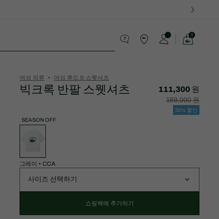
0
장
바
츠
구
니
가
여성 의류
여성 후드 & 스웻셔츠
기
빅크록 반팔 스웻셔츠
111,300 원
할
할
159,000 원
인
인
후
전
30% 할인
가
원
격:
래
SEASON OFF
111,300
가
변
원
격:
형
159,000
목
원
록
그레이
•
CCA
사이즈 선택하기
쇼핑백에 추가하기