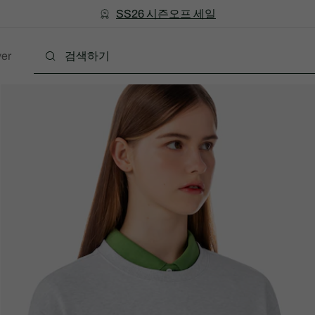
미리 만나는 FW26 + 최대 10% 포인트할인
SS26 시즌오프 세일
er
의류
신발
액세서리
레더굿
스포
w