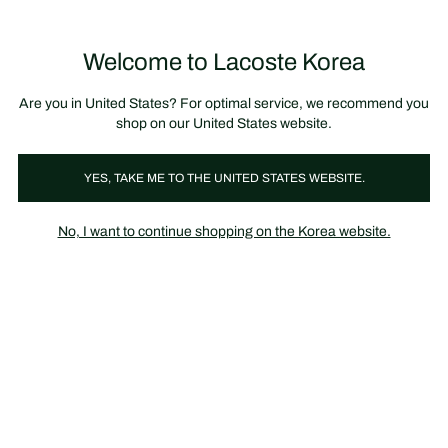
정
보
미리 만나는 FW26 + 최대 10% 포인트할인
SS26 시즌오프 세일
배
너
제
품
Welcome to Lacoste Korea
장
0
이
바
미
구
지
니
갤
가
Are you in United States? For optimal service, we recommend you
러
기
리
shop on our United States website.
YES, TAKE ME TO THE UNITED STATES WEBSITE.
No, I want to continue shopping on the Korea website.