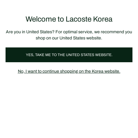
정
보
미리 만나는 FW26 + 최대 10% 포인트할인
SS26 시즌오프 세일
배
너
제
품
Welcome to Lacoste Korea
장
0
이
바
미
구
지
니
갤
가
Are you in United States? For optimal service, we recommend you
러
기
리
shop on our United States website.
YES, TAKE ME TO THE UNITED STATES WEBSITE.
No, I want to continue shopping on the Korea website.