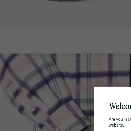
Welco
Are you in 
website.