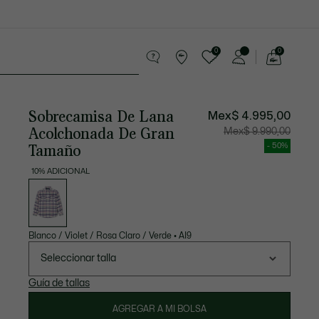
0
0
See
my
os
Sport
Rebajas
shopping
bag
Sobrecamisa De Lana
Mex$ 4.995,00
Acolchonada De Gran
Precio
Precio
Mex$ 9.990,00
después
original
del
antes
Tamaño
- 50%
descuento:
del
Mex$
descuen
4.995,00
Mex$
10% ADICIONAL
9.990,00
Lista
de
variaciones
Blanco / Violet / Rosa Claro / Verde
•
AI9
Seleccionar talla
Guía de tallas
AGREGAR A MI BOLSA