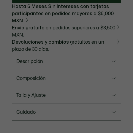
Hasta 6 Meses Sin intereses con tarjetas
participantes en pedidos mayores a $6,000
MXN
Envío gratuito
en pedidos superiores a $3,500
MXN.
Devoluciones y cambios
gratuitos en un
plazo de 30 días.
Descripción
Referencia BF5806-51
Composición
Todo el saber hacer de Lacoste en esta sobrecamisa
confeccionada en una mezcla de lana acolchonada,
Shell: Wool (76%), Polyamide (20%), Acr (2%), Alpaca
Talla y Ajuste
suave y cálida. Su corte moderno se acentúa con
(2%) / Lining: Rayon (100%) / Filling: Polyester (100%)
hombros caídos. Un icónico cocodrilo bordado con
Ajuste
mil puntadas adorna su cálido y colorido estampado
Cuidado
de cuadros.
OVERSIZE FIT
Oversized fit. Choose 1 size smaller than your usual
size for a more fitted style.
NO LAVAR
Nuestros consejos