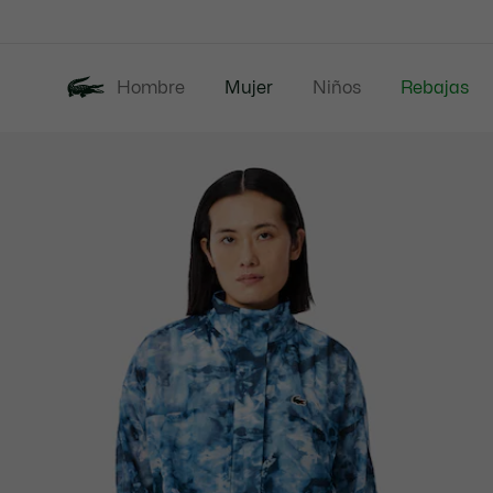
Banners
informativos
Hombre
Mujer
Niños
Rebajas
Galería
Nueva Colección
de
imágenes
del
producto