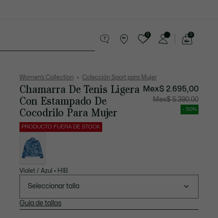
0
0
See
my
Sport
Rebajas
shopping
bag
Women’s Collection
Colección Sport para Mujer
Chamarra De Tenis Ligera
Mex$ 2.695,00
Con Estampado De
Precio
Precio
Mex$ 5.390,00
después
original
del
antes
Cocodrilo Para Mujer
- 50%
descuento:
del
Mex$
descuen
2.695,00
Mex$
PRODUCTO FUERA DE STOCK
5.390,00
Lista
de
variaciones
Violet / Azul • HIB
Seleccionar talla
Guía de tallas