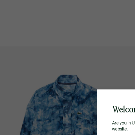
Welco
Are you in 
website.