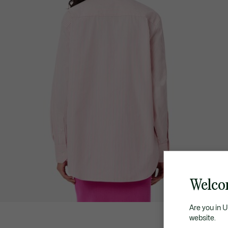
Welco
Are you in 
website.