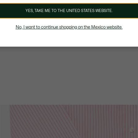
YES, TAKE ME TO THE UNITED STATES WEBSITE.
No, I want to continue shopping on the Mexico website.