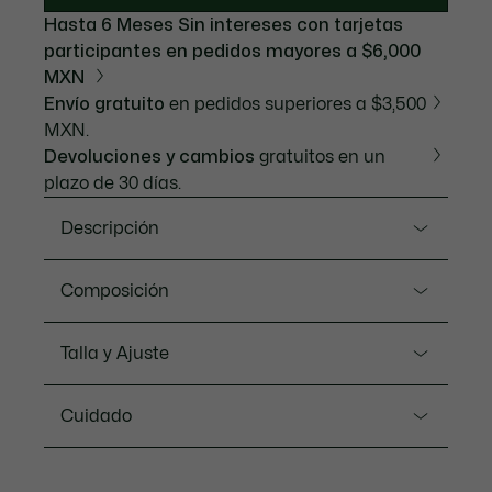
Hasta 6 Meses Sin intereses con tarjetas
participantes en pedidos mayores a $6,000
MXN
Envío gratuito
en pedidos superiores a $3,500
MXN.
Devoluciones y cambios
gratuitos en un
plazo de 30 días.
Descripción
Referencia CF0215-20
Composición
Con esta camisa de manga larga, Lacoste presenta
una prenda que encarna toda su elegancia y sus
Cotton (100%)
Talla y Ajuste
códigos icónicos. Confeccionada en popelín de
algodón, destaca por su corte holgado y cómodo.
Ajuste
Para un estilo atemporal, chic y relajado.
Cuidado
Oversized fit. Choose 1 size smaller than your usual
OVERSIZE FIT
size for a more fitted style.
LAVADO A MÁQUINA MAXIMO 30
Nuestros consejos
GRADOS CELSIUS CICLO NORMAL