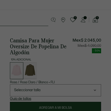
0
0
See
my
os
Sport
Rebajas
shopping
bag
Camisa Para Mujer
Mex$ 2.045,00
Oversize De Popelina De
Precio
Precio
Mex$ 4.090,00
después
original
del
antes
Algodón
- 50%
descuento:
del
Mex$
descuen
2.045,00
Mex$
10% ADICIONAL
4.090,00
Lista
de
variaciones
Rosa / Rosa Claro / Blanco
•
FLI
Seleccionar talla
Guía de tallas
AGREGAR A MI BOLSA