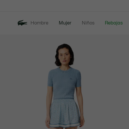
Banners
informativos
Hombre
Mujer
Niños
Rebajas
Galería
Nueva Colección
de
imágenes
del
producto