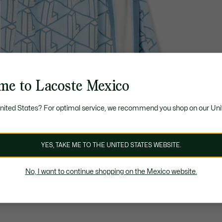
me to Lacoste Mexico
United States? For optimal service, we recommend you shop on our Uni
YES, TAKE ME TO THE UNITED STATES WEBSITE.
No, I want to continue shopping on the Mexico website.