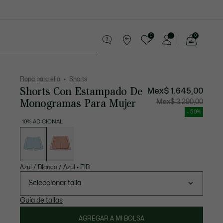
0
0
See
my
Sport
Rebajas
shopping
bag
Ropa para ella
Shorts
Shorts Con Estampado De
Mex$ 1.645,00
Monogramas Para Mujer
Precio
Precio
Mex$ 3.290,00
después
original
del
antes
- 50%
descuento:
del
Mex$
descuen
10% ADICIONAL
1.645,00
Mex$
Lista
3.290,00
de
variaciones
Azul / Blanco / Azul
•
EIB
Seleccionar talla
Guía de tallas
AGREGAR A MI BOLSA