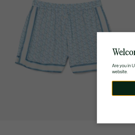
Welco
Are you in 
website.