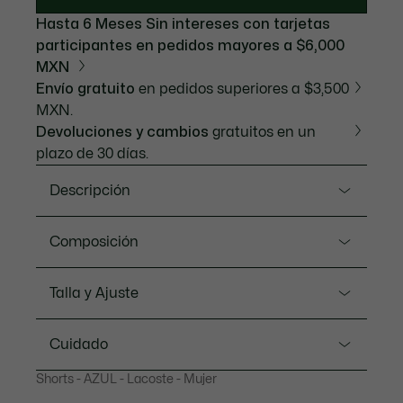
Hasta 6 Meses Sin intereses con tarjetas
participantes en pedidos mayores a $6,000
MXN
Envío gratuito
en pedidos superiores a $3,500
MXN.
Devoluciones y cambios
gratuitos en un
plazo de 30 días.
Descripción
Referencia FF0464-51
Composición
En la encrucijada de la moda y el deporte, estos
pantalones cortos son un concentrado de códigos
Rayon (100%)
Talla y Ajuste
Lacoste. Fluido, ligero y cómodo, destaca por su
icónico estampado monograma. Detalles cuidados,
Ajuste
como rayas en contraste y aberturas laterales,
Cuidado
completan su atrevido diseño.
Regular fit
Wide fit. If you hesitate between two sizes, we
Shorts - AZUL - Lacoste - Mujer
recommend that you choose a smaller size than
NO LAVAR
Nuestros consejos