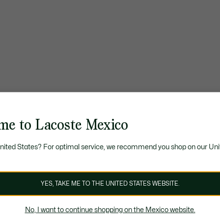
me to Lacoste Mexico
United States? For optimal service, we recommend you shop on our Uni
YES, TAKE ME TO THE UNITED STATES WEBSITE.
No, I want to continue shopping on the Mexico website.