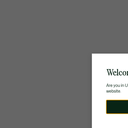
Welco
Are you in 
website.