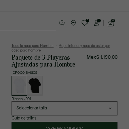
0
0
See
my
os
Sport
Rebajas
shopping
bag
Toda la ropa para Hombre
Ropa interior y ropa de estar por
casa para hombre
Paquete de 3 Playeras
Mex$ 1.190,00
Ajustadas para Hombre
CROCO BASICS
Lista
de
variaciones
Blanco
•
001
Seleccionar talla
Guía de tallas
AGREGAR A MI BOLSA