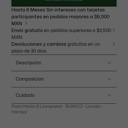
Hasta 6 Meses Sin intereses con tarjetas
participantes en pedidos mayores a $6,000
MXN
Envío gratuito
en pedidos superiores a $3,500
MXN.
Devoluciones y cambios
gratuitos en un
plazo de 30 días.
Descripción
Referencia TH9008-20
Composición
Tres playeras de tejido Jersey de algodón ligera de
Lacoste, expertos en libertad de movimiento desde
100% Algodón
Cuidado
1933. Su diseño cómodo, transpirable y minimalista
se remata con un cocodrilo signature bordado. Un
Ropa Interior & Loungewear - BLANCO - Lacoste -
LAVADO A MÁQUINA MAXIMO 30
imprescindible para el hombre moderno.
Hombre
GRADOS CELSIUS CICLO NORMAL
Jersey de algodón
NO USE BLANQUEADOR
Corte ajustado, corte ajustado