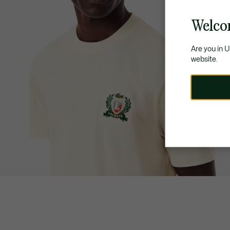
Welco
Are you in 
website.