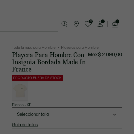
0
0
See
my
os
Sport
Rebajas
shopping
bag
Toda la ropa para Hombre
Playeras para Hombre
Playera Para Hombre Con
Mex$ 2.090,00
Insignia Bordada Made In
France
PRODUCTO FUERA DE STOCK
Lista
de
variaciones
Blanco • XFJ
Seleccionar talla
Guía de tallas