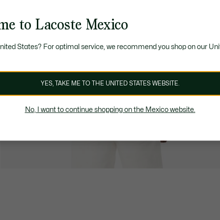
me to Lacoste Mexico
United States? For optimal service, we recommend you shop on our Uni
YES, TAKE ME TO THE UNITED STATES WEBSITE.
No, I want to continue shopping on the Mexico website.