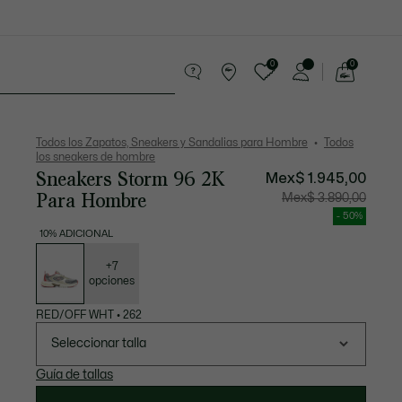
0
0
See
my
os
Sport
Rebajas
shopping
bag
Todos los Zapatos, Sneakers y Sandalias para Hombre
Todos
los sneakers de hombre
Sneakers Storm 96 2K
Mex$ 1.945,00
Para Hombre
Precio
Precio
Mex$ 3.890,00
después
original
del
antes
- 50%
descuento:
del
Mex$
descuen
10% ADICIONAL
1.945,00
Mex$
Lista
3.890,00
de
variaciones
+7
opciones
RED/OFF WHT
•
262
Seleccionar talla
Guía de tallas