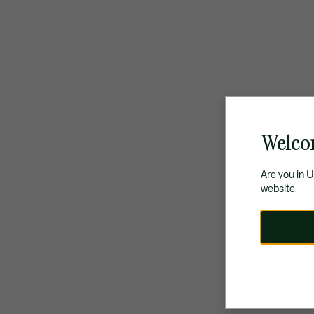
Welco
Are you in 
website.