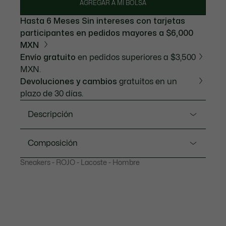
AGREGAR A MI BOLSA
Hasta 6 Meses Sin intereses con tarjetas
participantes en pedidos mayores a $6,000
MXN
Envío gratuito
en pedidos superiores a $3,500
MXN.
Devoluciones y cambios
gratuitos en un
plazo de 30 días.
Descripción
Referencia 49SMA0021
Composición
Inspirándose en la década de 2000, la zapatilla Storm
Sneakers - ROJO - Lacoste - Hombre
96 2K de Lacoste presenta una malla tipo sándwich
Upper: 59% Polyester 41% Polyurethane; Lining: 100%
transpirable y una moderna entresuela de gel EVA
Recycled Polyester; Insole: 100% Polyester; Outsole:
con amortiguación. La caña de estabilidad de TPU
48% EVA 43% Rubber 9% Thermoplastic
proporciona un soporte perfecto, mientras que los
Polyurethane
detalles característicos de la marca añaden un toque
contemporáneo.