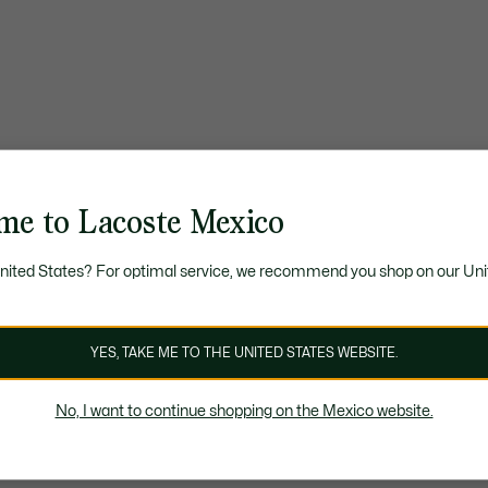
me to Lacoste Mexico
United States? For optimal service, we recommend you shop on our Uni
YES, TAKE ME TO THE UNITED STATES WEBSITE.
No, I want to continue shopping on the Mexico website.