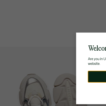
Welco
Are you in 
website.