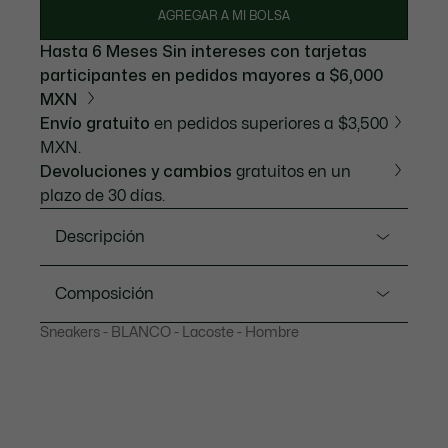
AGREGAR A MI BOLSA
Hasta 6 Meses Sin intereses con tarjetas
participantes en pedidos mayores a $6,000
MXN
Envío gratuito
en pedidos superiores a $3,500
MXN.
Devoluciones y cambios
gratuitos en un
plazo de 30 días.
Descripción
Referencia 49SMA0111
Composición
El L003 Neo redefine la moda urbana. Con su diseño
Sneakers - BLANCO - Lacoste - Hombre
conceptual, moderno y rico en detalles, es la elección
Upper: 76% Polyester 12% Suede 12% Polyurethane;
de la alta costura. Su parte superior de malla y sus
Lining: 85% Recycled Polyester 15% Nylon; Insole:
revestimientos de espuma y ante lo convierten en un
70% Recycled Polyester 30% Polyester; Outsole: 60%
imprescindible.
Rubber 35% EVA 5% Thermoplastic Polyurethane
Parte superior de malla y sintética