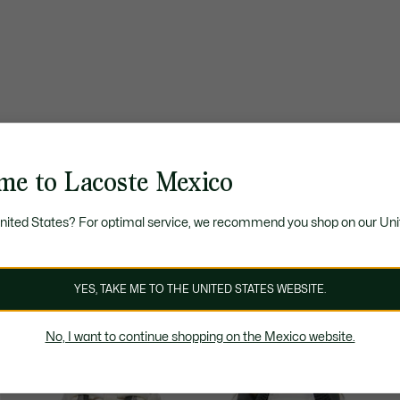
me to Lacoste Mexico
United States? For optimal service, we recommend you shop on our Uni
YES, TAKE ME TO THE UNITED STATES WEBSITE.
No, I want to continue shopping on the Mexico website.