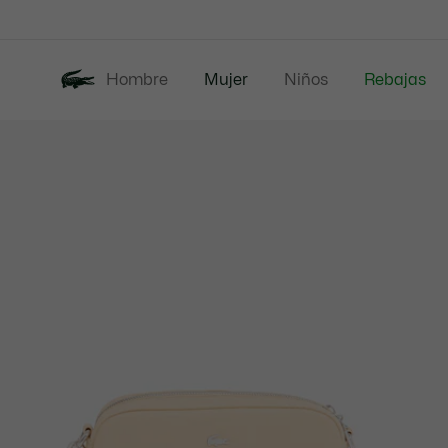
Banners
informativos
Hombre
Mujer
Niños
Rebajas
Galería
Nueva Colección
de
imágenes
del
producto