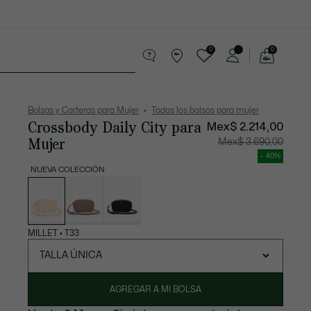
0
0
See
my
Sport
Rebajas
shopping
bag
Bolsas y Carteras para Mujer
Todos los bolsos para mujer
Crossbody Daily City para
Mex$ 2.214,00
Mujer
Precio
Precio
Mex$ 3.690,00
después
original
del
antes
- 40%
descuento:
del
Mex$
descuen
NUEVA COLECCIÓN
2.214,00
Mex$
Lista
3.690,00
de
variaciones
MILLET
•
T33
TALLA ÚNICA
AGREGAR A MI BOLSA