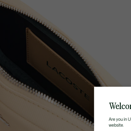
Welco
Are you in 
website.