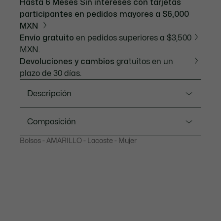
Hasta 6 Meses Sin intereses con tarjetas
participantes en pedidos mayores a $6,000
MXN
Envío gratuito
en pedidos superiores a $3,500
MXN.
Devoluciones y cambios
gratuitos en un
plazo de 30 días.
Descripción
Referencia NF4755DZ
Composición
La Daily City es un clásico de Lacoste, que combina
Bolsos - AMARILLO - Lacoste - Mujer
líneas intemporales con un diseño ergonómico. Del
PVC (100%)
tamaño justo para llevar tus llaves, smartphone y
monedero. Su correa al hombro permite llevarla
cruzada para mayor libertad de movimiento.
Dimensiones: L7.9 x H4.3 x D2.4" / L20 x H11 x D7
cm
Tejido pequeño piqué