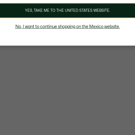
YES, TAKE ME TO THE UNITED STATES WEBSITE.
No, I want to continue shopping on the Mexico website.