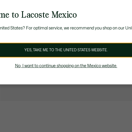
me to Lacoste Mexico
United States? For optimal service, we recommend you shop on our Uni
YES, TAKE ME TO THE UNITED STATES WEBSITE.
No, I want to continue shopping on the Mexico website.