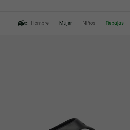
Banners
informativos
Hombre
Mujer
Niños
Rebajas
Galería
Nueva Colección
de
imágenes
del
producto