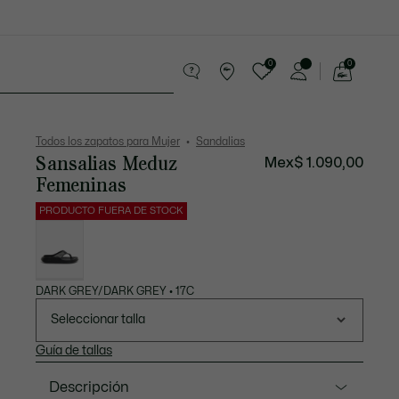
0
0
See
my
Sport
Rebajas
shopping
bag
Todos los zapatos para Mujer
Sandalias
Sansalias Meduz
Mex$ 1.090,00
Femeninas
PRODUCTO FUERA DE STOCK
Lista
de
variaciones
DARK GREY/DARK GREY • 17C
Seleccionar talla
Guía de tallas
Descripción