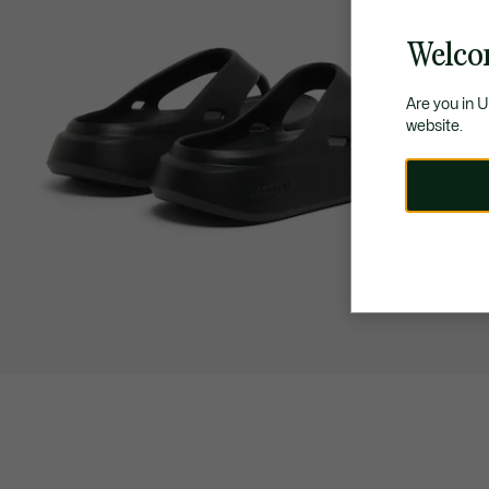
Welco
Are you in 
website.