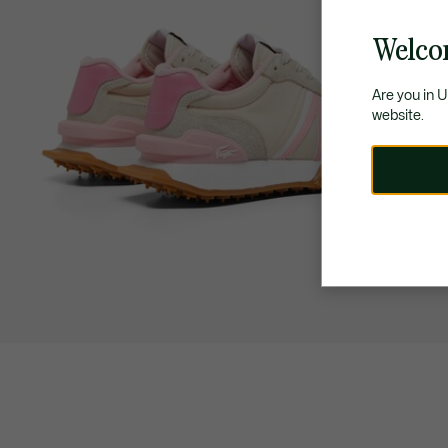
Welco
Are you in 
website.