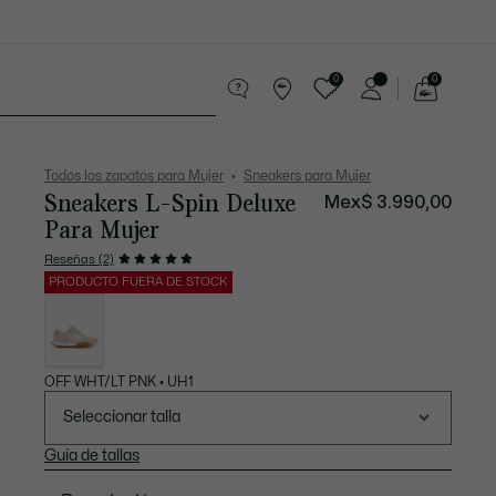
0
0
See
my
Sport
Rebajas
shopping
bag
Todos los zapatos para Mujer
Sneakers para Mujer
Sneakers L-Spin Deluxe
Mex$ 3.990,00
Para Mujer
Reseñas (2)
PRODUCTO FUERA DE STOCK
Lista
de
variaciones
OFF WHT/LT PNK • UH1
Seleccionar talla
Guía de tallas