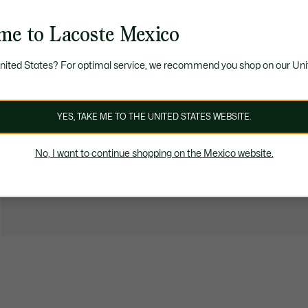
me to Lacoste Mexico
United States? For optimal service, we recommend you shop on our Uni
YES, TAKE ME TO THE UNITED STATES WEBSITE.
No, I want to continue shopping on the Mexico website.