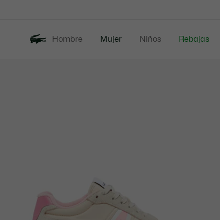
Banners
informativos
Hombre
Mujer
Niños
Rebajas
Galería
Nueva Colección
de
imágenes
del
producto