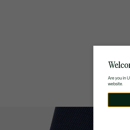
Welco
Are you in 
website.