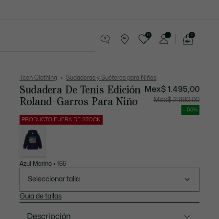
0
0
See
my
rending
shopping
bag
Teen Clothing
Sudaderas y Suéteres para Niños
Sudadera De Tenis Edición
Mex$ 1.495,00
Roland-Garros Para Niño
Precio
Precio
Mex$ 2.990,00
después
original
del
antes
- 50%
descuento:
del
Mex$
descuen
PRODUCTO FUERA DE STOCK
1.495,00
Mex$
Lista
2.990,00
de
variaciones
Azul Marino • 166
Seleccionar talla
Guía de tallas
Descripción