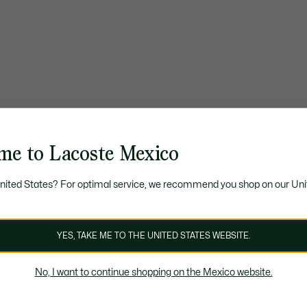
me to Lacoste Mexico
United States? For optimal service, we recommend you shop on our Uni
YES, TAKE ME TO THE UNITED STATES WEBSITE.
No, I want to continue shopping on the Mexico website.