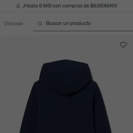
¡Hasta 6 MSI con compras de $6,000MXN!
Discover
ección
Kids 2-8 años
Teen 10-16 años
Now T