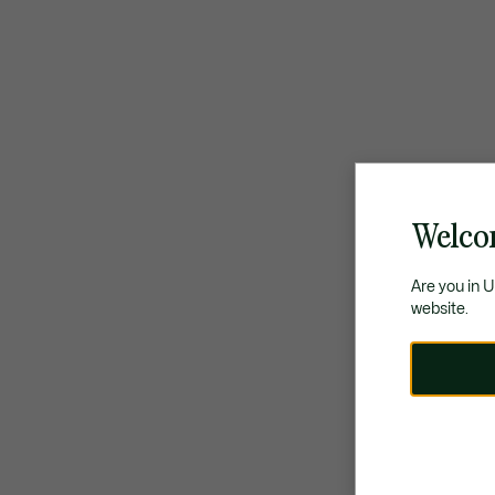
Welco
Are you in 
website.