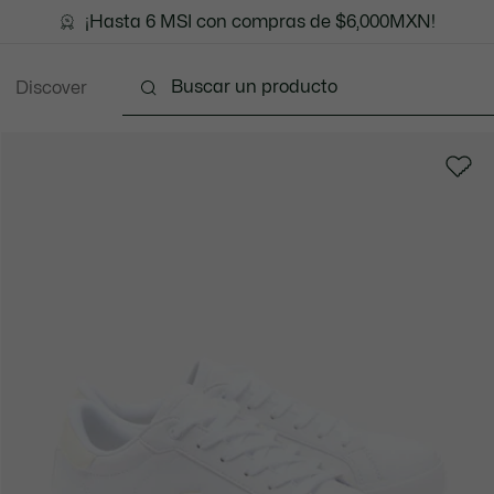
¡Hasta 6 MSI con compras de $6,000MXN!
Discover
ección
Kids 2-8 años
Teen 10-16 años
Now T