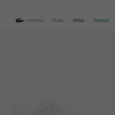
Banners
informativos
Hombre
Mujer
Niños
Rebajas
Galería
Nueva Col
de
imágenes
del
producto