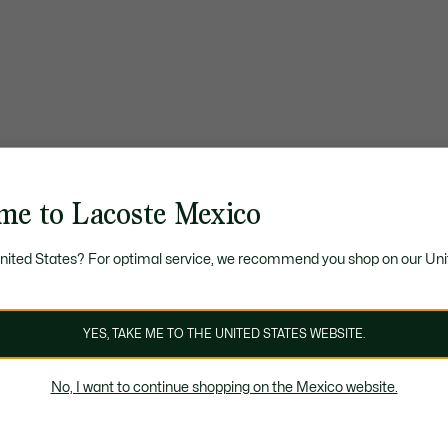
me to Lacoste Mexico
United States? For optimal service, we recommend you shop on our Uni
YES, TAKE ME TO THE UNITED STATES WEBSITE.
No, I want to continue shopping on the Mexico website.