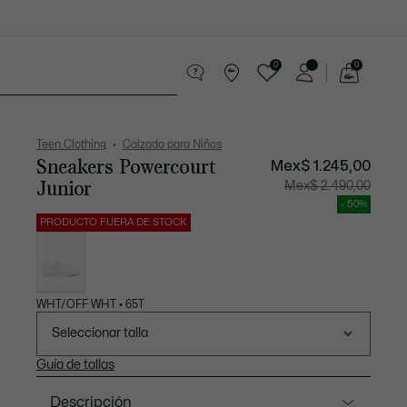
0
0
See
my
rending
shopping
bag
Teen Clothing
Calzado para Niños
Sneakers Powercourt
Mex$ 1.245,00
Junior
Precio
Precio
Mex$ 2.490,00
después
original
del
antes
- 50%
descuento:
del
Mex$
descuen
PRODUCTO FUERA DE STOCK
1.245,00
Mex$
Lista
2.490,00
de
variaciones
WHT/OFF WHT • 65T
Seleccionar talla
Guía de tallas
Descripción