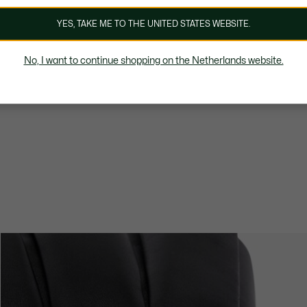
YES, TAKE ME TO THE UNITED STATES WEBSITE.
No, I want to continue shopping on the Netherlands website.