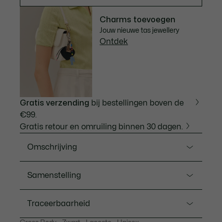
Charms toevoegen
Jouw nieuwe tas jewellery
Ontdek
Gratis verzending
bij bestellingen boven de
€99.
Gratis retour en omruiling binnen 30 dagen.
Omschrijving
Ref. NU5011DP
Samenstelling
Deze kleine hobotas, die geïnspireerd is op de
iconische Lacoste tennisrok, heeft een unieke stijl en
No trad: Schapenleer (100%) / No trad: Polyamide
Traceerbaarheid
een iconisch gevoel. Het elegante, praktische,
(100%)
hedendaagse design is perfect om in de hand of