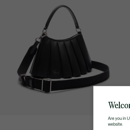
Welco
Are you in 
website.