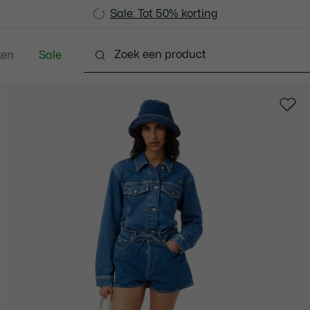
Sale: Tot 50% korting
Sale: Tot 50% korting
ken
Sale
hoenen
Lederwaren & Klein Lederwaren
Accesso