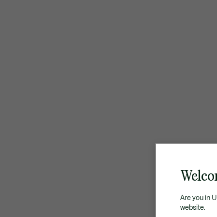
Welco
Are you in 
website.