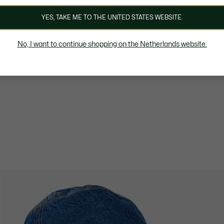
YES, TAKE ME TO THE UNITED STATES WEBSITE.
No, I want to continue shopping on the Netherlands website.