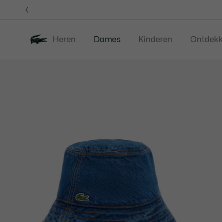
Informatiebanners
Heren
Dames
Kinderen
Ontdek
Productafbeeldingengalerij
Nieuw
Sale
Kleding
Sc