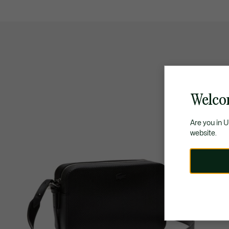
Welco
Are you in 
website.