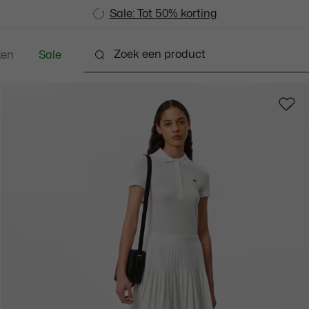
Sale: Tot 50% korting
Sale: Tot 50% korting
ken
Sale
hoenen
Lederwaren & Klein Lederwaren
Accesso