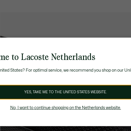
me to Lacoste Netherlands
United States? For optimal service, we recommend you shop on our Uni
YES, TAKE ME TO THE UNITED STATES WEBSITE.
No, I want to continue shopping on the Netherlands website.