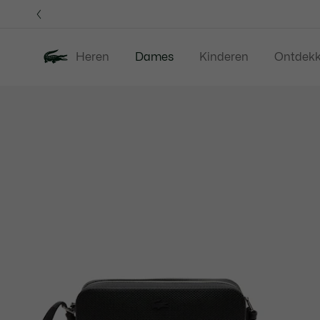
Informatiebanners
Heren
Dames
Kinderen
Ontdek
Productafbeeldingengalerij
Nieuw
Sale
Kleding
Sc